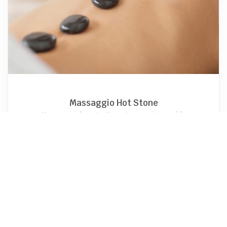
Massaggio Hot Stone
Massaggio decontratturante con pietre calde
€
90,00
HOTEL MIONI ROYAL SAN