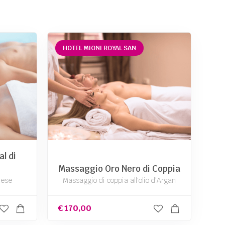
HOTEL MIONI ROYAL SAN
l di
Massaggio Oro Nero di Coppia
nese
Massaggio di coppia all'olio d’Argan
€
170,00