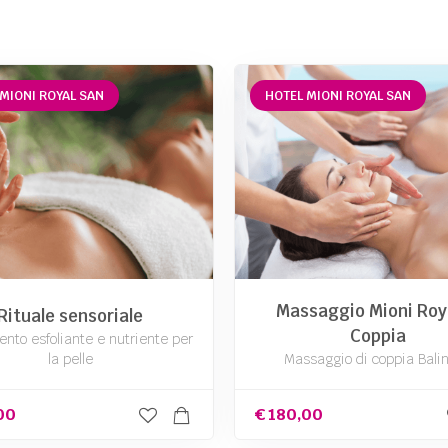
MIONI ROYAL SAN
HOTEL MIONI ROYAL SAN
Massaggio Mioni Roya
Rituale sensoriale
Coppia
nto esfoliante e nutriente per
la pelle
Massaggio di coppia Bali
00
€
180,00