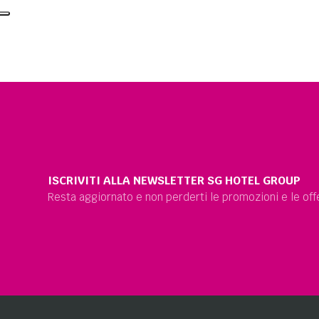
ISCRIVITI ALLA NEWSLETTER SG HOTEL GROUP
Resta aggiornato e non perderti le promozioni e le offe