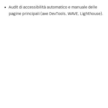
Audit di accessibilità automatico e manuale delle
pagine principali (axe DevTools, WAVE, Lighthouse).
Redazione della presente dichiarazione come primo
atto formale di presa in carico degli obblighi
normativi.
Pianificazione degli interventi tecnici per
l'adeguamento progressivo ai criteri WCAG 2.1 AA,
con priorità alle violazioni di livello A.
Valutazione di soluzioni tecniche compatibili con
WordPress per il supporto all'accessibilità.
Sensibilizzazione del team responsabile dei
contenuti sulle buone pratiche di accessibilità.
Meccanismo di feedback e contatti