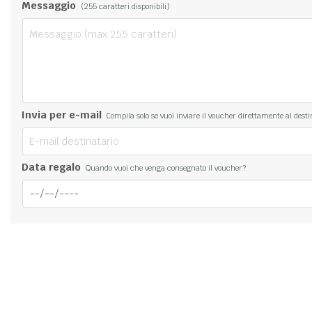
Messaggio
(
255
caratteri disponibili)
Invia per e-mail
Compila solo se vuoi inviare il voucher direttamente al desti
Data regalo
Quando vuoi che venga consegnato il voucher?
Anteprima voucher (facsimile)
-
+
Aggiungi al carrello